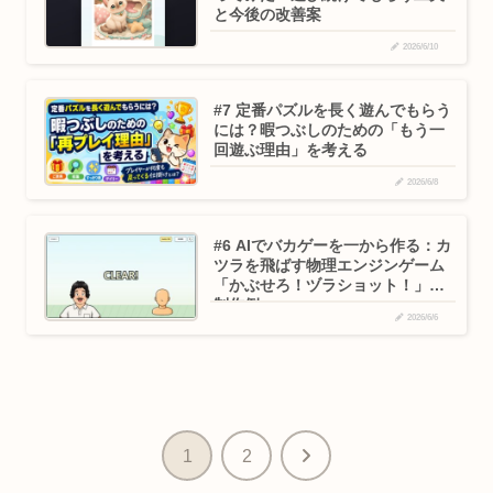
と今後の改善案
2026/6/10
#7 定番パズルを長く遊んでもらう
には？暇つぶしのための「もう一
回遊ぶ理由」を考える
2026/6/8
#6 AIでバカゲーを一から作る：カ
ツラを飛ばす物理エンジンゲーム
「かぶせろ！ヅラショット！」の
制作例
2026/6/6
次
1
2