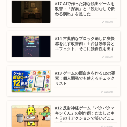
#17 AIで作った雑な脱出ゲームを
改善：「探索」と「説明なしで伝
わる演出」を足した
2026/8/1
#14 古典的なブロック崩しに爽快
感を足す改善例：土台は効果音と
エフェクト、そこに独自性を出す
2026/7/7
#13 ゲームの面白さを作る12の要
素：個人開発でも使えるチェック
リスト
2026/6/24
#12 反射神経ゲーム「パクパクマ
キシくん」の制作例：だましとキ
ャラのリアクションで笑いどころ
を作る
2026/6/20